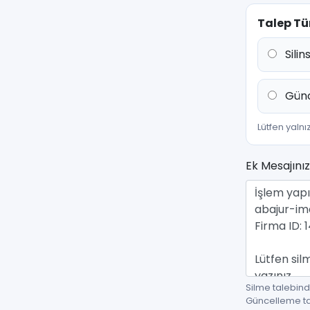
Talep Tü
Silins
Günc
Lütfen yalnı
Ek Mesajınız
Silme talebin
Güncelleme tal