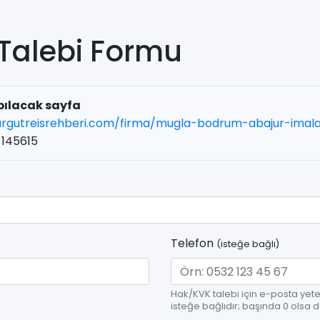
Talebi Formu
pılacak sayfa
urgutreisrehberi.com/firma/mugla-bodrum-abajur-imala
145615
Telefon
(isteğe bağlı)
Hak/KVK talebi için e-posta yeter
isteğe bağlıdır; başında 0 olsa d