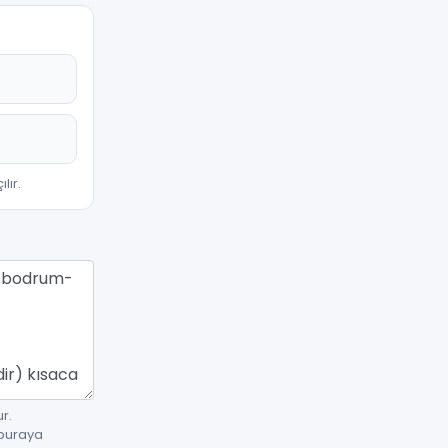
lır.
r.
 buraya