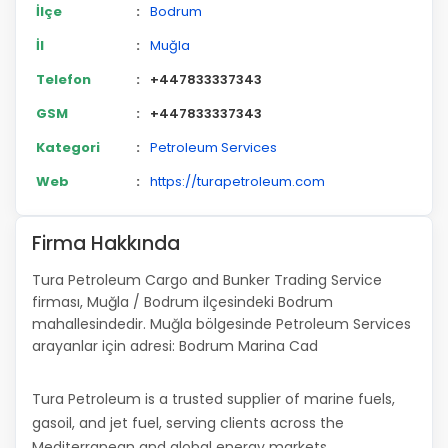
İlçe
:
Bodrum
İl
:
Muğla
Telefon
:
+447833337343
GSM
:
+447833337343
Kategori
:
Petroleum Services
Web
:
https://turapetroleum.com
Firma Hakkında
Tura Petroleum Cargo and Bunker Trading Service
firması, Muğla / Bodrum ilçesindeki Bodrum
mahallesindedir. Muğla bölgesinde Petroleum Services
arayanlar için adresi: Bodrum Marina Cad
Tura Petroleum is a trusted supplier of marine fuels,
gasoil, and jet fuel, serving clients across the
Mediterranean and global energy markets.