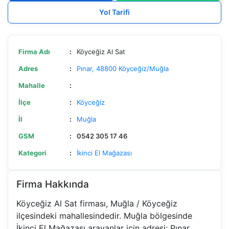
Yol Tarifi
Firma Adı
:
Köyceğiz Al Sat
Adres
:
Pınar, 48800 Köyceğiz/Muğla
Mahalle
:
İlçe
:
Köyceğiz
İl
:
Muğla
GSM
:
0542 305 17 46
Kategori
:
İkinci El Mağazası
Firma Hakkında
Köyceğiz Al Sat firması, Muğla / Köyceğiz
ilçesindeki mahallesindedir. Muğla bölgesinde
İkinci El Mağazası arayanlar için adresi: Pınar,