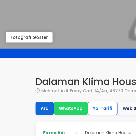
Fotoğrafı Göster
Dalaman Klima Hou
Mehmet Akif Ersoy Cad. 14/Aa, 48770 Dal
Ara
WhatsApp
Yol Tarifi
Web S
Firma Adı
:
Dalaman Klima House