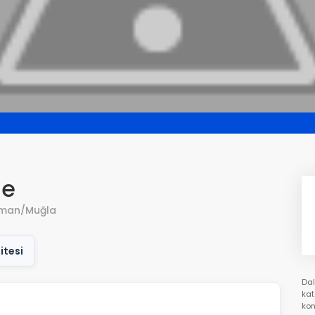
se
aman/Muğla
itesi
Dal
kat
kon