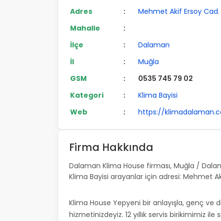
Adres
:
Mehmet Akif Ersoy Cad
Mahalle
:
İlçe
:
Dalaman
İl
:
Muğla
GSM
:
0535 745 79 02
Kategori
:
Klima Bayisi
Web
:
https://klimadalaman.
Firma Hakkında
Dalaman Klima House firması, Muğla / Dalam
Klima Bayisi arayanlar için adresi: Mehmet
Klima House Yepyeni bir anlayışla, genç ve d
hizmetinizdeyiz. 12 yıllık servis birikimimiz il