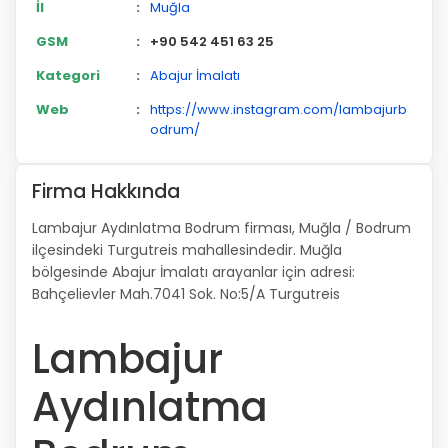
İl
:
Muğla
GSM
:
+90 542 451 63 25
Kategori
:
Abajur İmalatı
Web
:
https://www.instagram.com/lambajurb
odrum/
Firma Hakkında
Lambajur Aydınlatma Bodrum firması, Muğla / Bodrum
ilçesindeki Turgutreis mahallesindedir. Muğla
bölgesinde Abajur İmalatı arayanlar için adresi:
Bahçelievler Mah.7041 Sok. No:5/A Turgutreis
Lambajur
Aydınlatma