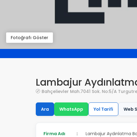
Fotoğrafı Göster
Lambajur Aydınlatm
Bahçelievler Mah.7041 Sok. No:5/A Turgutre
Ara
WhatsApp
Yol Tarifi
Web S
Firma Adı
:
Lambajur Aydınlatma B