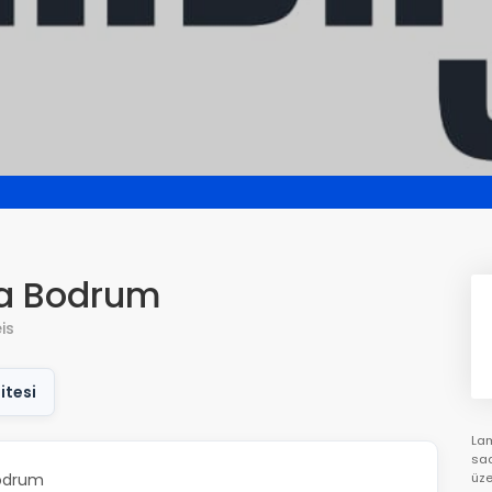
a Bodrum
is
itesi
Lam
saa
odrum
üze