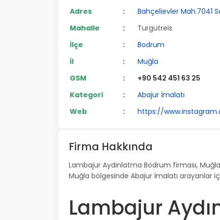
Adres
:
Bahçelievler Mah.7041 So
Mahalle
:
Turgutreis
İlçe
:
Bodrum
İl
:
Muğla
GSM
:
+90 542 451 63 25
Kategori
:
Abajur İmalatı
Web
:
https://www.instagra
Firma Hakkında
Lambajur Aydınlatma Bodrum firması, Muğla 
Muğla bölgesinde Abajur İmalatı arayanlar iç
Lambajur Aydı