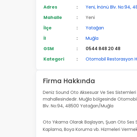
Adres
:
Yeni, İnönü Blv. No:94,
Mahalle
:
Yeni
İlçe
:
Yatağan
İl
:
Muğla
GSM
:
0544 848 20 48
Kategori
:
Otomobil Restorasyon H
Firma Hakkında
Deniz Sound Oto Aksesuar Ve Ses Sistemleri 
mahallesindedir. Muğla bölgesinde Otomobil 
Blv. No:94, 48500 Yatağan/Muğla
Oto Yıkama Olarak Başlayan, Şuan Oto Ses Si
Kaplama, Boya Koruma vb. Hizmeleri Vermek