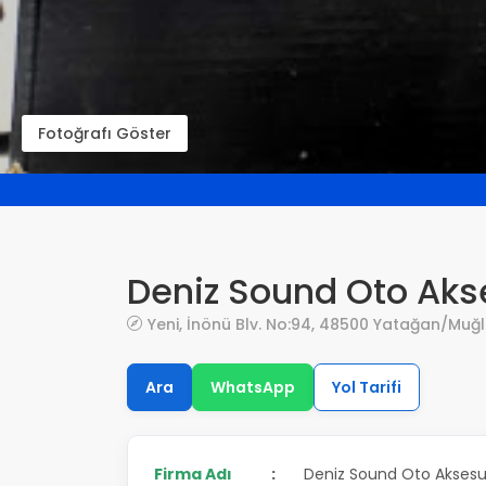
Fotoğrafı Göster
Deniz Sound Oto Aks
Yeni, İnönü Blv. No:94, 48500 Yatağan/Muğ
Ara
WhatsApp
Yol Tarifi
Firma Adı
:
Deniz Sound Oto Aksesua