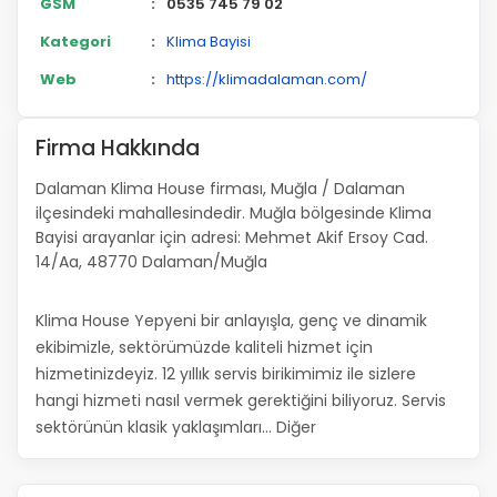
GSM
:
0535 745 79 02
Kategori
:
Klima Bayisi
Web
:
https://klimadalaman.com/
Firma Hakkında
Dalaman Klima House firması, Muğla / Dalaman
ilçesindeki mahallesindedir. Muğla bölgesinde Klima
Bayisi arayanlar için adresi: Mehmet Akif Ersoy Cad.
14/Aa, 48770 Dalaman/Muğla
Klima House Yepyeni bir anlayışla, genç ve dinamik
ekibimizle, sektörümüzde kaliteli hizmet için
hizmetinizdeyiz. 12 yıllık servis birikimimiz ile sizlere
hangi hizmeti nasıl vermek gerektiğini biliyoruz. Servis
sektörünün klasik yaklaşımları... Diğer