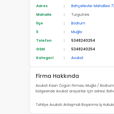
Adres
:
Bahçelievler Mahallesi 7
Mahalle
:
Turgutreis
İlçe
:
Bodrum
İl
:
Muğla
Telefon
:
5348240254
GSM
:
5348240254
Kategori
:
Avukat
Firma Hakkında
Avukat Kaan Özgün firması, Muğla / Bodrum i
bölgesinde Avukat arayanlar için adresi: Bahç
Tahliye Avukatı Anlaşmalı Boşanma İş Hukuku