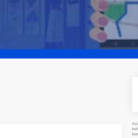
Avu
kat
kon