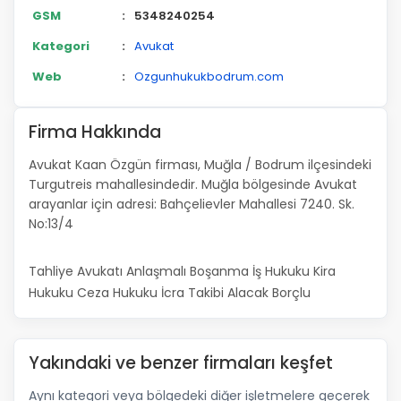
GSM
:
5348240254
Kategori
:
Avukat
Web
:
Ozgunhukukbodrum.com
Firma Hakkında
Avukat Kaan Özgün firması, Muğla / Bodrum ilçesindeki
Turgutreis mahallesindedir. Muğla bölgesinde Avukat
arayanlar için adresi: Bahçelievler Mahallesi 7240. Sk.
No:13/4
Tahliye Avukatı Anlaşmalı Boşanma İş Hukuku Kira
Hukuku Ceza Hukuku İcra Takibi Alacak Borçlu
Yakındaki ve benzer firmaları keşfet
Aynı kategori veya bölgedeki diğer işletmelere geçerek